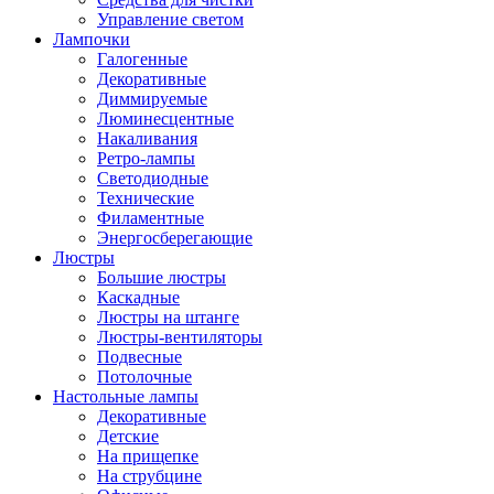
Управление светом
Лампочки
Галогенные
Декоративные
Диммируемые
Люминесцентные
Накаливания
Ретро-лампы
Светодиодные
Технические
Филаментные
Энергосберегающие
Люстры
Большие люстры
Каскадные
Люстры на штанге
Люстры-вентиляторы
Подвесные
Потолочные
Настольные лампы
Декоративные
Детские
На прищепке
На струбцине