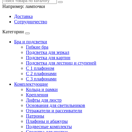
Например:
лампочки
Доставка
Сотрудничество
Категории
Бра и подсветки
Гибкие бра
Подсветка для зеркал
Подсветка для картин
Подсветка для лестниц и ступеней
С 1 плафоном
С 2 плафонами
С 3 плафонами
Комплектующие
Кольца и рамки
Крепления
Лифты для люстр
Основания для светильников
Отражатели и рассеиватели
Патроны
Плафоны и абажуры
Подвесные комплекты
Средства для чистки