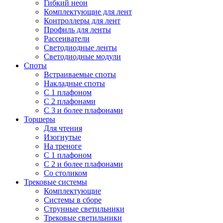
Гибкий неон
Комплектующие для лент
Контроллеры для лент
Профиль для ленты
Рассеиватели
Светодиодные ленты
Светодиодные модули
Споты
Встраиваемые споты
Накладные споты
С 1 плафоном
С 2 плафонами
С 3 и более плафонами
Торшеры
Для чтения
Изогнутые
На треноге
С 1 плафоном
С 2 и более плафонами
Со столиком
Трековые системы
Комплектующие
Системы в сборе
Струнные светильники
Трековые светильники