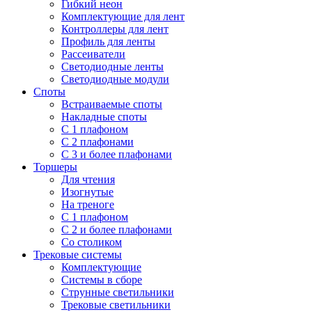
Гибкий неон
Комплектующие для лент
Контроллеры для лент
Профиль для ленты
Рассеиватели
Светодиодные ленты
Светодиодные модули
Споты
Встраиваемые споты
Накладные споты
С 1 плафоном
С 2 плафонами
С 3 и более плафонами
Торшеры
Для чтения
Изогнутые
На треноге
С 1 плафоном
С 2 и более плафонами
Со столиком
Трековые системы
Комплектующие
Системы в сборе
Струнные светильники
Трековые светильники