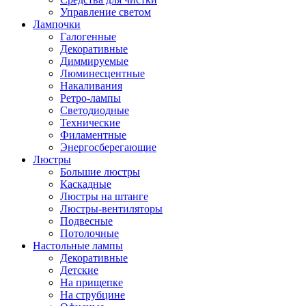
Управление светом
Лампочки
Галогенные
Декоративные
Диммируемые
Люминесцентные
Накаливания
Ретро-лампы
Светодиодные
Технические
Филаментные
Энергосберегающие
Люстры
Большие люстры
Каскадные
Люстры на штанге
Люстры-вентиляторы
Подвесные
Потолочные
Настольные лампы
Декоративные
Детские
На прищепке
На струбцине