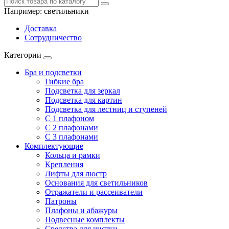
Например:
светильники
Доставка
Сотрудничество
Категории
Бра и подсветки
Гибкие бра
Подсветка для зеркал
Подсветка для картин
Подсветка для лестниц и ступеней
С 1 плафоном
С 2 плафонами
С 3 плафонами
Комплектующие
Кольца и рамки
Крепления
Лифты для люстр
Основания для светильников
Отражатели и рассеиватели
Патроны
Плафоны и абажуры
Подвесные комплекты
Средства для чистки