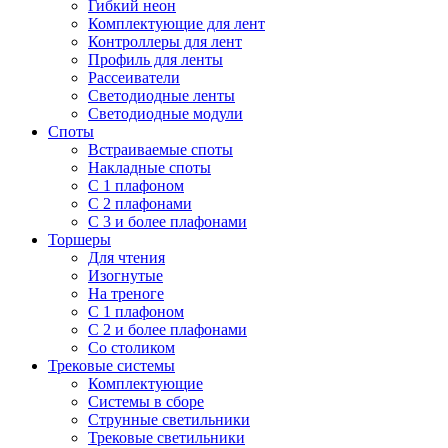
Гибкий неон
Комплектующие для лент
Контроллеры для лент
Профиль для ленты
Рассеиватели
Светодиодные ленты
Светодиодные модули
Споты
Встраиваемые споты
Накладные споты
С 1 плафоном
С 2 плафонами
С 3 и более плафонами
Торшеры
Для чтения
Изогнутые
На треноге
С 1 плафоном
С 2 и более плафонами
Со столиком
Трековые системы
Комплектующие
Системы в сборе
Струнные светильники
Трековые светильники