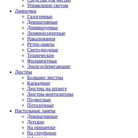
Управление светом
Лампочки
Галогенные
Декоративные
Диммируемые
Люминесцентные
Накаливания
Ретро-лампы
Светодиодные
Технические
Филаментные
Энергосберегающие
Люстры
Большие люстры
Каскадные
Люстры на штанге
Люстры-вентиляторы
Подвесные
Потолочные
Настольные лампы
Декоративные
Детские
На прищепке
На струбцине