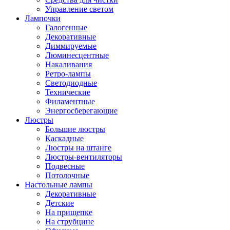
Управление светом
Лампочки
Галогенные
Декоративные
Диммируемые
Люминесцентные
Накаливания
Ретро-лампы
Светодиодные
Технические
Филаментные
Энергосберегающие
Люстры
Большие люстры
Каскадные
Люстры на штанге
Люстры-вентиляторы
Подвесные
Потолочные
Настольные лампы
Декоративные
Детские
На прищепке
На струбцине