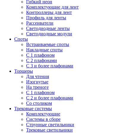
Гибкий неон
Комплектующие для лент
Контроллеры для лент
Профиль для ленты
Рассеиватели
Светодиодные ленты
Светодиодные модули
Споты
Встраиваемые споты
Накладные споты
С 1 плафоном
С 2 плафонами
С 3 и более плафонами
Торшеры
Для чтения
Изогнутые
На треноге
С 1 плафоном
С 2 и более плафонами
Со столиком
Трековые системы
Комплектующие
Системы в сборе
Струнные светильники
Трековые светильники