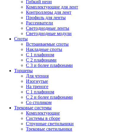
Гибкий неон
Комплектующие для лент
Контроллеры для лент
Профиль для ленты
Рассеиватели
Светодиодные ленты
Светодиодные модули
Споты
Встраиваемые споты
Накладные споты
С 1 плафоном
С 2 плафонами
С 3 и более плафонами
Торшеры
Для чтения
Изогнутые
На треноге
С 1 плафоном
С 2 и более плафонами
Со столиком
Трековые системы
Комплектующие
Системы в сборе
Струнные светильники
Трековые светильники