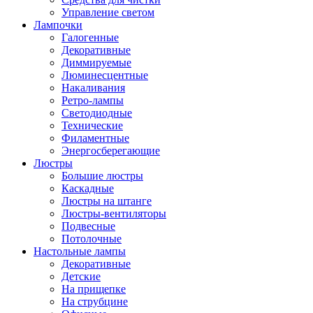
Управление светом
Лампочки
Галогенные
Декоративные
Диммируемые
Люминесцентные
Накаливания
Ретро-лампы
Светодиодные
Технические
Филаментные
Энергосберегающие
Люстры
Большие люстры
Каскадные
Люстры на штанге
Люстры-вентиляторы
Подвесные
Потолочные
Настольные лампы
Декоративные
Детские
На прищепке
На струбцине