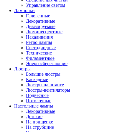
Управление светом
Лампочки
Галогенные
Декоративные
Диммируемые
Люминесцентные
Накаливания
Ретро-лампы
Светодиодные
Технические
Филаментные
Энергосберегающие
Люстры
Большие люстры
Каскадные
Люстры на штанге
Люстры-вентиляторы
Подвесные
Потолочные
Настольные лампы
Декоративные
Детские
На прищепке
На струбцине