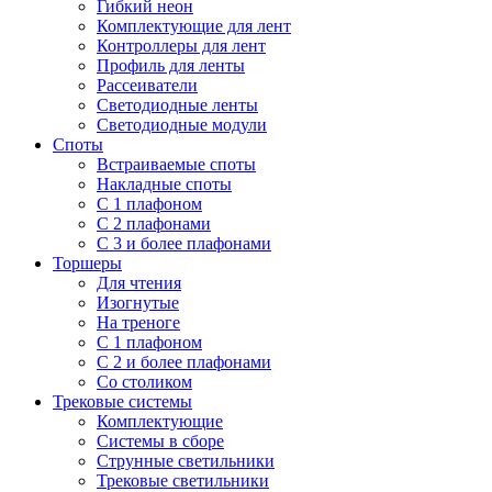
Гибкий неон
Комплектующие для лент
Контроллеры для лент
Профиль для ленты
Рассеиватели
Светодиодные ленты
Светодиодные модули
Споты
Встраиваемые споты
Накладные споты
С 1 плафоном
С 2 плафонами
С 3 и более плафонами
Торшеры
Для чтения
Изогнутые
На треноге
С 1 плафоном
С 2 и более плафонами
Со столиком
Трековые системы
Комплектующие
Системы в сборе
Струнные светильники
Трековые светильники