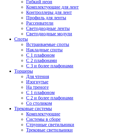
Гибкий неон
Комплектующие для лент
Контроллеры для лент
Профиль для ленты
Рассеиватели
Светодиодные ленты
Светодиодные модули
Споты
Встраиваемые споты
Накладные споты
С 1 плафоном
С 2 плафонами
С 3 и более плафонами
Торшеры
Для чтения
Изогнутые
На треноге
С 1 плафоном
С 2 и более плафонами
Со столиком
Трековые системы
Комплектующие
Системы в сборе
Струнные светильники
Трековые светильники