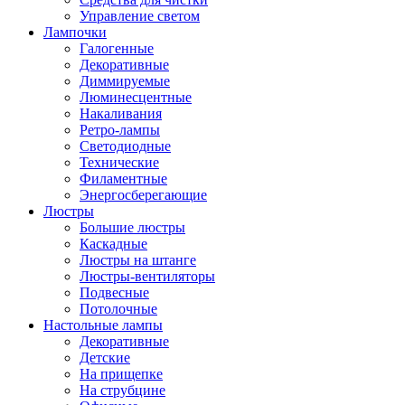
Управление светом
Лампочки
Галогенные
Декоративные
Диммируемые
Люминесцентные
Накаливания
Ретро-лампы
Светодиодные
Технические
Филаментные
Энергосберегающие
Люстры
Большие люстры
Каскадные
Люстры на штанге
Люстры-вентиляторы
Подвесные
Потолочные
Настольные лампы
Декоративные
Детские
На прищепке
На струбцине