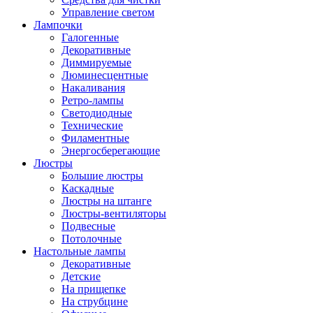
Управление светом
Лампочки
Галогенные
Декоративные
Диммируемые
Люминесцентные
Накаливания
Ретро-лампы
Светодиодные
Технические
Филаментные
Энергосберегающие
Люстры
Большие люстры
Каскадные
Люстры на штанге
Люстры-вентиляторы
Подвесные
Потолочные
Настольные лампы
Декоративные
Детские
На прищепке
На струбцине