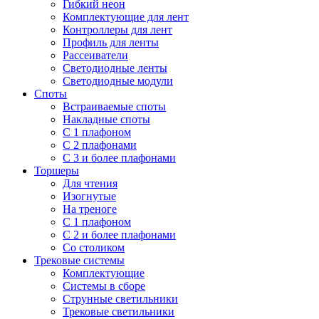
Гибкий неон
Комплектующие для лент
Контроллеры для лент
Профиль для ленты
Рассеиватели
Светодиодные ленты
Светодиодные модули
Споты
Встраиваемые споты
Накладные споты
С 1 плафоном
С 2 плафонами
С 3 и более плафонами
Торшеры
Для чтения
Изогнутые
На треноге
С 1 плафоном
С 2 и более плафонами
Со столиком
Трековые системы
Комплектующие
Системы в сборе
Струнные светильники
Трековые светильники