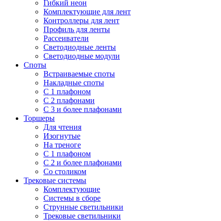
Гибкий неон
Комплектующие для лент
Контроллеры для лент
Профиль для ленты
Рассеиватели
Светодиодные ленты
Светодиодные модули
Споты
Встраиваемые споты
Накладные споты
С 1 плафоном
С 2 плафонами
С 3 и более плафонами
Торшеры
Для чтения
Изогнутые
На треноге
С 1 плафоном
С 2 и более плафонами
Со столиком
Трековые системы
Комплектующие
Системы в сборе
Струнные светильники
Трековые светильники