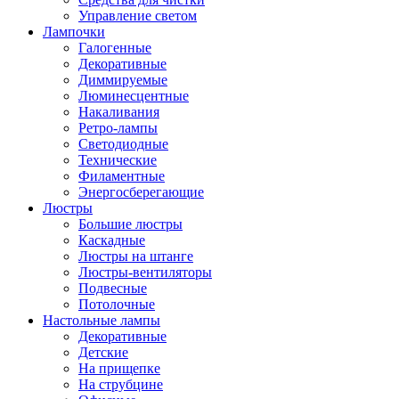
Управление светом
Лампочки
Галогенные
Декоративные
Диммируемые
Люминесцентные
Накаливания
Ретро-лампы
Светодиодные
Технические
Филаментные
Энергосберегающие
Люстры
Большие люстры
Каскадные
Люстры на штанге
Люстры-вентиляторы
Подвесные
Потолочные
Настольные лампы
Декоративные
Детские
На прищепке
На струбцине