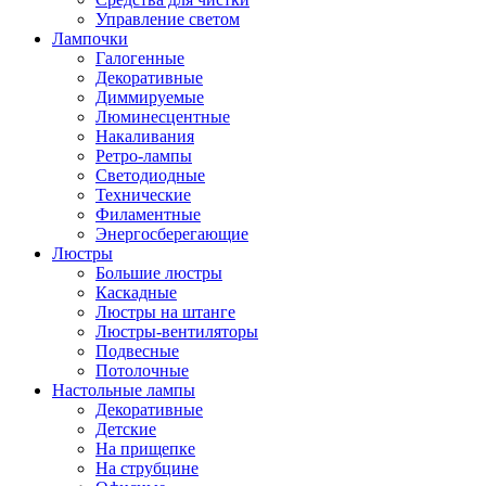
Управление светом
Лампочки
Галогенные
Декоративные
Диммируемые
Люминесцентные
Накаливания
Ретро-лампы
Светодиодные
Технические
Филаментные
Энергосберегающие
Люстры
Большие люстры
Каскадные
Люстры на штанге
Люстры-вентиляторы
Подвесные
Потолочные
Настольные лампы
Декоративные
Детские
На прищепке
На струбцине