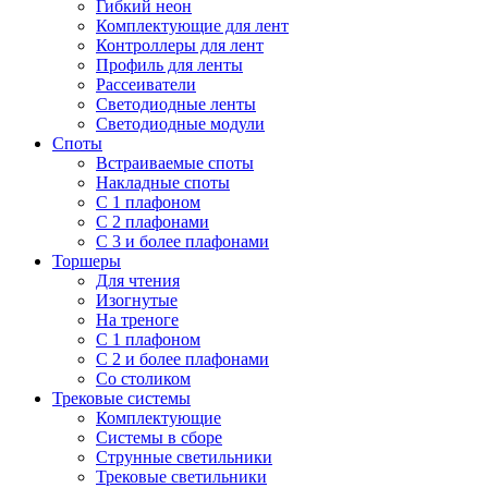
Гибкий неон
Комплектующие для лент
Контроллеры для лент
Профиль для ленты
Рассеиватели
Светодиодные ленты
Светодиодные модули
Споты
Встраиваемые споты
Накладные споты
С 1 плафоном
С 2 плафонами
С 3 и более плафонами
Торшеры
Для чтения
Изогнутые
На треноге
С 1 плафоном
С 2 и более плафонами
Со столиком
Трековые системы
Комплектующие
Системы в сборе
Струнные светильники
Трековые светильники