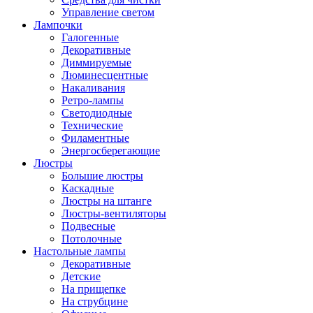
Управление светом
Лампочки
Галогенные
Декоративные
Диммируемые
Люминесцентные
Накаливания
Ретро-лампы
Светодиодные
Технические
Филаментные
Энергосберегающие
Люстры
Большие люстры
Каскадные
Люстры на штанге
Люстры-вентиляторы
Подвесные
Потолочные
Настольные лампы
Декоративные
Детские
На прищепке
На струбцине