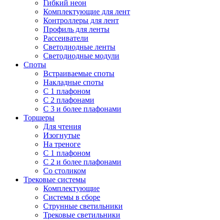
Гибкий неон
Комплектующие для лент
Контроллеры для лент
Профиль для ленты
Рассеиватели
Светодиодные ленты
Светодиодные модули
Споты
Встраиваемые споты
Накладные споты
С 1 плафоном
С 2 плафонами
С 3 и более плафонами
Торшеры
Для чтения
Изогнутые
На треноге
С 1 плафоном
С 2 и более плафонами
Со столиком
Трековые системы
Комплектующие
Системы в сборе
Струнные светильники
Трековые светильники