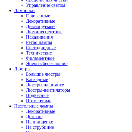
Управление светом
Лампочки
Галогенные
Декоративные
Диммируемые
Люминесцентные
Накаливания
Ретро-лампы
Светодиодные
Технические
Филаментные
Энергосберегающие
Люстры
Большие люстры
Каскадные
Люстры на штанге
Люстры-вентиляторы
Подвесные
Потолочные
Настольные лампы
Декоративные
Детские
На прищепке
На струбцине