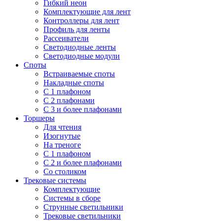
Гибкий неон
Комплектующие для лент
Контроллеры для лент
Профиль для ленты
Рассеиватели
Светодиодные ленты
Светодиодные модули
Споты
Встраиваемые споты
Накладные споты
С 1 плафоном
С 2 плафонами
С 3 и более плафонами
Торшеры
Для чтения
Изогнутые
На треноге
С 1 плафоном
С 2 и более плафонами
Со столиком
Трековые системы
Комплектующие
Системы в сборе
Струнные светильники
Трековые светильники