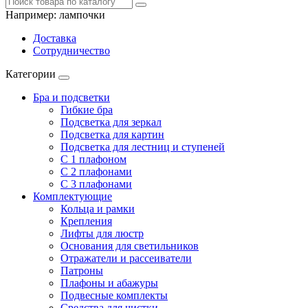
Например:
лампочки
Доставка
Сотрудничество
Категории
Бра и подсветки
Гибкие бра
Подсветка для зеркал
Подсветка для картин
Подсветка для лестниц и ступеней
С 1 плафоном
С 2 плафонами
С 3 плафонами
Комплектующие
Кольца и рамки
Крепления
Лифты для люстр
Основания для светильников
Отражатели и рассеиватели
Патроны
Плафоны и абажуры
Подвесные комплекты
Средства для чистки