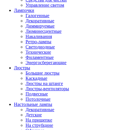
Управление светом
Лампочки
Галогенные
Декоративные
Диммируемые
Люминесцентные
Накаливания
Ретро-лампы
Светодиодные
Технические
Филаментные
Энергосберегающие
Люстры
Большие люстры
Каскадные
Люстры на штанге
Люстры-вентиляторы
Подвесные
Потолочные
Настольные лампы
Декоративные
Детские
На прищепке
На струбцине