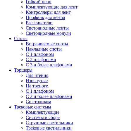
Гибкий неон
Комплектующие для лент
Контроллеры для лент
Профиль для ленты
Рассеиватели
Светодиодные ленты
Светодиодные модули
Споты
Встраиваемые споты
Накладные споты
С 1 плафоном
С 2 плафонами
С 3 и более плафонами
Торшеры
Для чтения
Изогнутые
На треноге
С 1 плафоном
С 2 и более плафонами
Со столиком
Трековые системы
Комплектующие
Системы в сборе
Струнные светильники
Трековые светильники