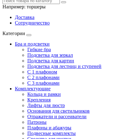
Например:
торшеры
Доставка
Сотрудничество
Категории
Бра и подсветки
Гибкие бра
Подсветка для зеркал
Подсветка для картин
Подсветка для лестниц и ступеней
С 1 плафоном
С 2 плафонами
С 3 плафонами
Комплектующие
Кольца и рамки
Крепления
Лифты для люстр
Основания для светильников
Отражатели и рассеиватели
Патроны
Плафоны и абажуры
Подвесные комплекты
Средства для чистки