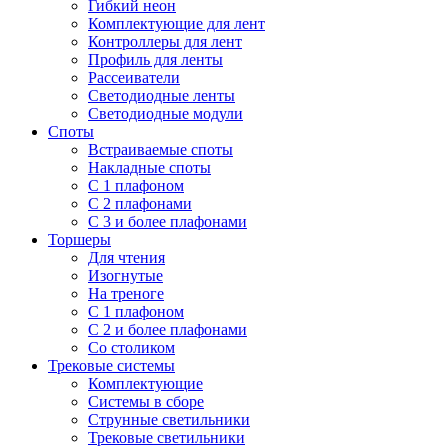
Гибкий неон
Комплектующие для лент
Контроллеры для лент
Профиль для ленты
Рассеиватели
Светодиодные ленты
Светодиодные модули
Споты
Встраиваемые споты
Накладные споты
С 1 плафоном
С 2 плафонами
С 3 и более плафонами
Торшеры
Для чтения
Изогнутые
На треноге
С 1 плафоном
С 2 и более плафонами
Со столиком
Трековые системы
Комплектующие
Системы в сборе
Струнные светильники
Трековые светильники