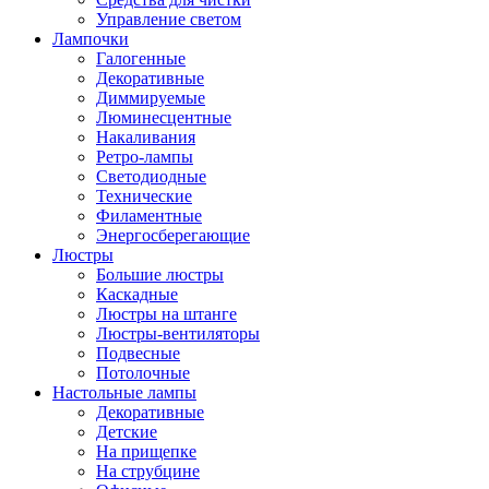
Управление светом
Лампочки
Галогенные
Декоративные
Диммируемые
Люминесцентные
Накаливания
Ретро-лампы
Светодиодные
Технические
Филаментные
Энергосберегающие
Люстры
Большие люстры
Каскадные
Люстры на штанге
Люстры-вентиляторы
Подвесные
Потолочные
Настольные лампы
Декоративные
Детские
На прищепке
На струбцине