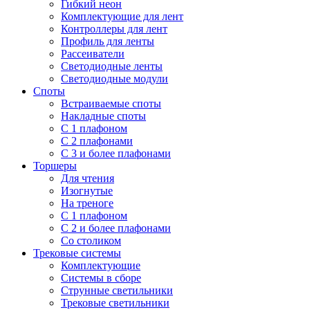
Гибкий неон
Комплектующие для лент
Контроллеры для лент
Профиль для ленты
Рассеиватели
Светодиодные ленты
Светодиодные модули
Споты
Встраиваемые споты
Накладные споты
С 1 плафоном
С 2 плафонами
С 3 и более плафонами
Торшеры
Для чтения
Изогнутые
На треноге
С 1 плафоном
С 2 и более плафонами
Со столиком
Трековые системы
Комплектующие
Системы в сборе
Струнные светильники
Трековые светильники