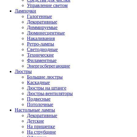
Управление светом
Лампочки
Галогенные
Декоративные
Диммируемые
Люминесцентные
Накаливания
Ретро-лампы
Светодиодные
Технические
Филаментные
Энергосберегающие
Люстры
Большие люстры
Каскадные
Люстры на штанге
Люстры-вентиляторы
Подвесные
Потолочные
Настольные лампы
Декоративные
Детские
На прищепке
На струбцине