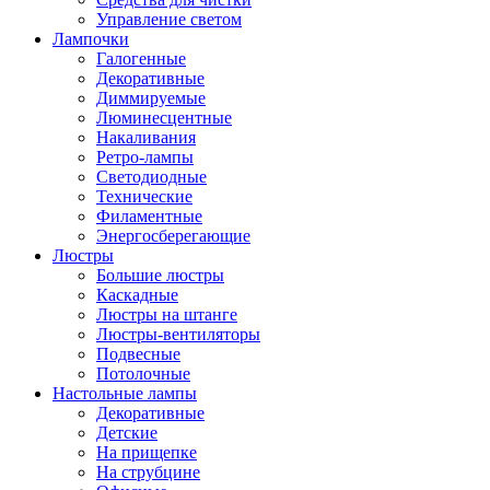
Управление светом
Лампочки
Галогенные
Декоративные
Диммируемые
Люминесцентные
Накаливания
Ретро-лампы
Светодиодные
Технические
Филаментные
Энергосберегающие
Люстры
Большие люстры
Каскадные
Люстры на штанге
Люстры-вентиляторы
Подвесные
Потолочные
Настольные лампы
Декоративные
Детские
На прищепке
На струбцине