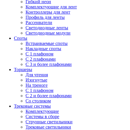
Гибкий неон
Комплектующие для лент
Контроллеры для лент
Профиль для ленты
Рассеиватели
Светодиодные ленты
Светодиодные модули
Споты
Встраиваемые споты
Накладные споты
С 1 плафоном
С 2 плафонами
С 3 и более плафонами
Торшеры
Для чтения
Изогнутые
На треноге
С 1 плафоном
С 2 и более плафонами
Со столиком
Трековые системы
Комплектующие
Системы в сборе
Струнные светильники
Трековые светильники