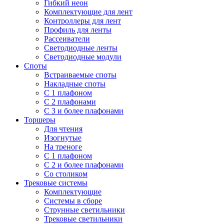
Гибкий неон
Комплектующие для лент
Контроллеры для лент
Профиль для ленты
Рассеиватели
Светодиодные ленты
Светодиодные модули
Споты
Встраиваемые споты
Накладные споты
С 1 плафоном
С 2 плафонами
С 3 и более плафонами
Торшеры
Для чтения
Изогнутые
На треноге
С 1 плафоном
С 2 и более плафонами
Со столиком
Трековые системы
Комплектующие
Системы в сборе
Струнные светильники
Трековые светильники