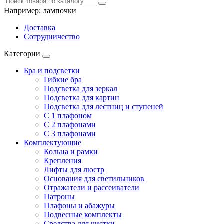
Например:
лампочки
Доставка
Сотрудничество
Категории
Бра и подсветки
Гибкие бра
Подсветка для зеркал
Подсветка для картин
Подсветка для лестниц и ступеней
С 1 плафоном
С 2 плафонами
С 3 плафонами
Комплектующие
Кольца и рамки
Крепления
Лифты для люстр
Основания для светильников
Отражатели и рассеиватели
Патроны
Плафоны и абажуры
Подвесные комплекты
Средства для чистки