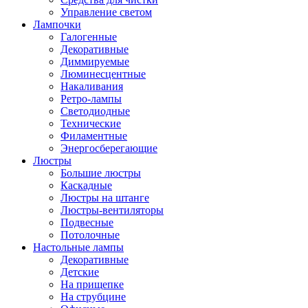
Управление светом
Лампочки
Галогенные
Декоративные
Диммируемые
Люминесцентные
Накаливания
Ретро-лампы
Светодиодные
Технические
Филаментные
Энергосберегающие
Люстры
Большие люстры
Каскадные
Люстры на штанге
Люстры-вентиляторы
Подвесные
Потолочные
Настольные лампы
Декоративные
Детские
На прищепке
На струбцине