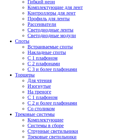
Гибкий неон
Комплектующие для лент
Контроллеры для лент
Профиль для ленты
Рассеиватели
Светодиодные ленты
Светодиодные модули
Споты
Встраиваемые споты
Накладные споты
С 1 плафоном
С 2 плафонами
С 3 и более плафонами
Торшеры
Для чтения
Изогнутые
На треноге
С 1 плафоном
С 2 и более плафонами
Со столиком
Трековые системы
Комплектующие
Системы в сборе
Струнные светильники
Трековые светильники