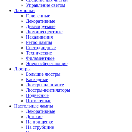
Управление светом
Лампочки
Галогенные
Декоративные
Диммируемые
Люминесцентные
Накаливания
Ретро-лампы
Светодиодные
Технические
Филаментные
Энергосберегающие
Люстры
Большие люстры
Каскадные
Люстры на штанге
Люстры-вентиляторы
Подвесные
Потолочные
Настольные лампы
Декоративные
Детские
На прищепке
На струбцине