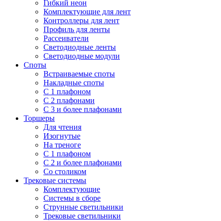
Гибкий неон
Комплектующие для лент
Контроллеры для лент
Профиль для ленты
Рассеиватели
Светодиодные ленты
Светодиодные модули
Споты
Встраиваемые споты
Накладные споты
С 1 плафоном
С 2 плафонами
С 3 и более плафонами
Торшеры
Для чтения
Изогнутые
На треноге
С 1 плафоном
С 2 и более плафонами
Со столиком
Трековые системы
Комплектующие
Системы в сборе
Струнные светильники
Трековые светильники