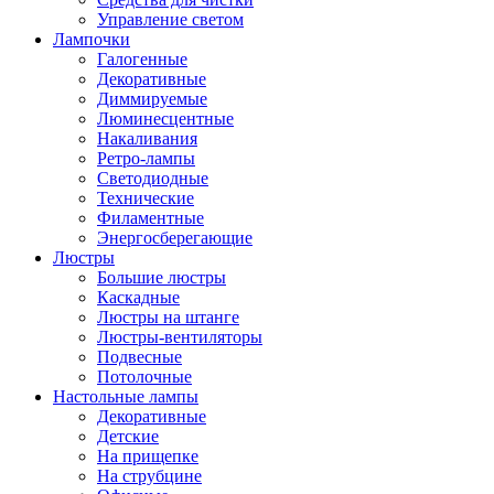
Управление светом
Лампочки
Галогенные
Декоративные
Диммируемые
Люминесцентные
Накаливания
Ретро-лампы
Светодиодные
Технические
Филаментные
Энергосберегающие
Люстры
Большие люстры
Каскадные
Люстры на штанге
Люстры-вентиляторы
Подвесные
Потолочные
Настольные лампы
Декоративные
Детские
На прищепке
На струбцине