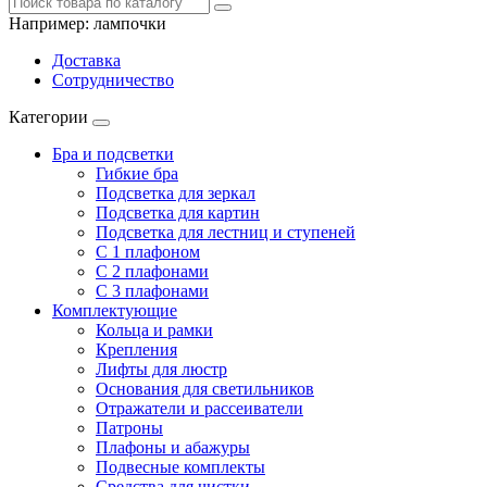
Например:
лампочки
Доставка
Сотрудничество
Категории
Бра и подсветки
Гибкие бра
Подсветка для зеркал
Подсветка для картин
Подсветка для лестниц и ступеней
С 1 плафоном
С 2 плафонами
С 3 плафонами
Комплектующие
Кольца и рамки
Крепления
Лифты для люстр
Основания для светильников
Отражатели и рассеиватели
Патроны
Плафоны и абажуры
Подвесные комплекты
Средства для чистки