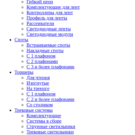
Гибкий неон
Комплектующие для лент
Контроллеры для лент
Профиль для ленты
Рассеиватели
Светодиодные ленты
Светодиодные модули
Споты
Встраиваемые споты
Накладные споты
С 1 плафоном
С 2 плафонами
С 3 и более плафонами
Торшеры
Для чтения
Изогнутые
На треноге
С 1 плафоном
С 2 и более плафонами
Со столиком
Трековые системы
Комплектующие
Системы в сборе
Струнные светильники
Трековые светильники