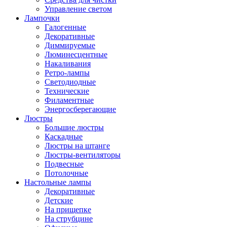
Управление светом
Лампочки
Галогенные
Декоративные
Диммируемые
Люминесцентные
Накаливания
Ретро-лампы
Светодиодные
Технические
Филаментные
Энергосберегающие
Люстры
Большие люстры
Каскадные
Люстры на штанге
Люстры-вентиляторы
Подвесные
Потолочные
Настольные лампы
Декоративные
Детские
На прищепке
На струбцине