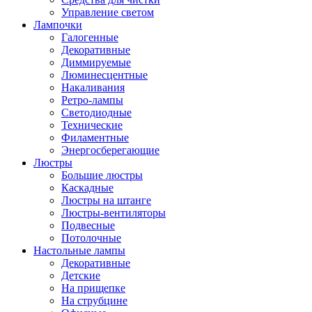
Управление светом
Лампочки
Галогенные
Декоративные
Диммируемые
Люминесцентные
Накаливания
Ретро-лампы
Светодиодные
Технические
Филаментные
Энергосберегающие
Люстры
Большие люстры
Каскадные
Люстры на штанге
Люстры-вентиляторы
Подвесные
Потолочные
Настольные лампы
Декоративные
Детские
На прищепке
На струбцине