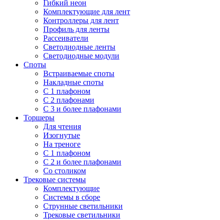
Гибкий неон
Комплектующие для лент
Контроллеры для лент
Профиль для ленты
Рассеиватели
Светодиодные ленты
Светодиодные модули
Споты
Встраиваемые споты
Накладные споты
С 1 плафоном
С 2 плафонами
С 3 и более плафонами
Торшеры
Для чтения
Изогнутые
На треноге
С 1 плафоном
С 2 и более плафонами
Со столиком
Трековые системы
Комплектующие
Системы в сборе
Струнные светильники
Трековые светильники