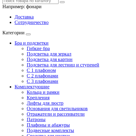
Например:
фонари
Доставка
Сотрудничество
Категории
Бра и подсветки
Гибкие бра
Подсветка для зеркал
Подсветка для картин
Подсветка для лестниц и ступеней
С 1 плафоном
С 2 плафонами
С 3 плафонами
Комплектующие
Кольца и рамки
Крепления
Лифты для люстр
Основания для светильников
Отражатели и рассеиватели
Патроны
Плафоны и абажуры
Подвесные комплекты
Средства для чистки