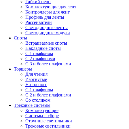
Гибкий неон
Комплектующие для лент
Контроллеры для лент
Профиль для ленты
Рассеиватели
Светодиодные ленты
Светодиодные модули
Споты
Встраиваемые споты
Накладные споты
С 1 плафоном
С 2 плафонами
С 3 и более плафонами
Торшеры
Для чтения
Изогнутые
На треноге
С 1 плафоном
С 2 и более плафонами
Со столиком
Трековые системы
Комплектующие
Системы в сборе
Струнные светильники
Трековые светильники