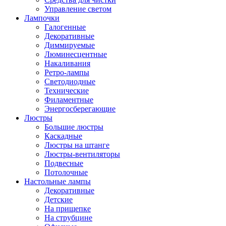
Управление светом
Лампочки
Галогенные
Декоративные
Диммируемые
Люминесцентные
Накаливания
Ретро-лампы
Светодиодные
Технические
Филаментные
Энергосберегающие
Люстры
Большие люстры
Каскадные
Люстры на штанге
Люстры-вентиляторы
Подвесные
Потолочные
Настольные лампы
Декоративные
Детские
На прищепке
На струбцине