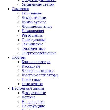
Управление светом
Лампочки
Галогенные
Декоративные
Диммируемые
Люминесцентные
Накаливания
Ретро-лампы
Светодиодные
Технические
Филаментные
Энергосберегающие
Люстры
Большие люстры
Каскадные
Люстры на штанге
Люстры-вентиляторы
Подвесные
Потолочные
Настольные лампы
Декоративные
Детские
На прищепке
На струбцине