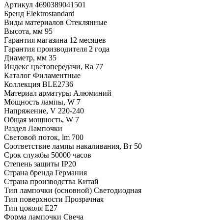
Артикул
4690389041501
Бренд
Elektrostandard
Виды материалов
Стеклянные
Высота, мм
95
Гарантия магазина
12 месяцев
Гарантия производителя
2 года
Диаметр, мм
35
Индекс цветопередачи, Ra
77
Каталог
Филаментные
Коллекция
BLE2736
Материал арматуры
Алюминий
Мощность лампы, W
7
Напряжение, V
220-240
Общая мощность, W
7
Раздел
Лампочки
Световой поток, lm
700
Соответствие лампы накаливания, Вт
50
Срок службы
50000 часов
Степень защиты
IP20
Страна бренда
Германия
Страна производства
Китай
Тип лампочки (основной)
Светодиодная
Тип поверхности
Прозрачная
Тип цоколя
E27
Форма лампочки
Свеча