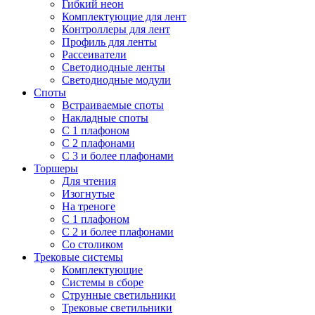
Гибкий неон
Комплектующие для лент
Контроллеры для лент
Профиль для ленты
Рассеиватели
Светодиодные ленты
Светодиодные модули
Споты
Встраиваемые споты
Накладные споты
С 1 плафоном
С 2 плафонами
С 3 и более плафонами
Торшеры
Для чтения
Изогнутые
На треноге
С 1 плафоном
С 2 и более плафонами
Со столиком
Трековые системы
Комплектующие
Системы в сборе
Струнные светильники
Трековые светильники