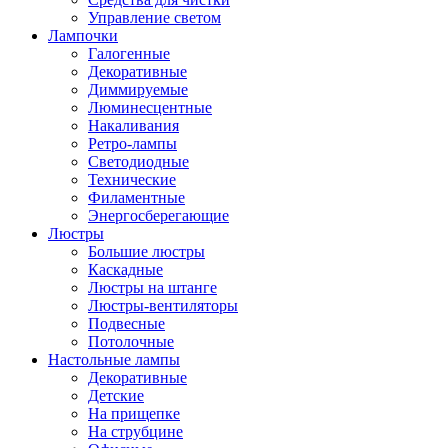
Управление светом
Лампочки
Галогенные
Декоративные
Диммируемые
Люминесцентные
Накаливания
Ретро-лампы
Светодиодные
Технические
Филаментные
Энергосберегающие
Люстры
Большие люстры
Каскадные
Люстры на штанге
Люстры-вентиляторы
Подвесные
Потолочные
Настольные лампы
Декоративные
Детские
На прищепке
На струбцине