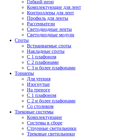
Гибкий неон
Комплектующие для лент
Контроллеры для лент
Профиль для ленты
Рассеиватели
Светодиодные ленты
Светодиодные модули
Споты
Встраиваемые споты
Накладные споты
С 1 плафоном
С 2 плафонами
С 3 и более плафонами
Торшеры
Для чтения
Изогнутые
На треноге
С 1 плафоном
С 2 и более плафонами
Со столиком
Трековые системы
Комплектующие
Системы в сборе
Струнные светильники
Трековые светильники