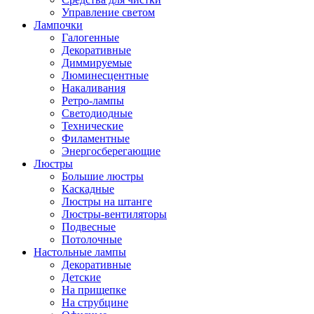
Управление светом
Лампочки
Галогенные
Декоративные
Диммируемые
Люминесцентные
Накаливания
Ретро-лампы
Светодиодные
Технические
Филаментные
Энергосберегающие
Люстры
Большие люстры
Каскадные
Люстры на штанге
Люстры-вентиляторы
Подвесные
Потолочные
Настольные лампы
Декоративные
Детские
На прищепке
На струбцине