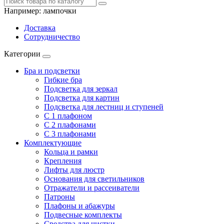
Например:
лампочки
Доставка
Сотрудничество
Категории
Бра и подсветки
Гибкие бра
Подсветка для зеркал
Подсветка для картин
Подсветка для лестниц и ступеней
С 1 плафоном
С 2 плафонами
С 3 плафонами
Комплектующие
Кольца и рамки
Крепления
Лифты для люстр
Основания для светильников
Отражатели и рассеиватели
Патроны
Плафоны и абажуры
Подвесные комплекты
Средства для чистки