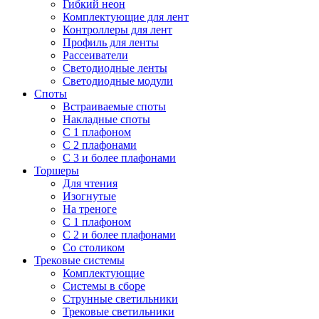
Гибкий неон
Комплектующие для лент
Контроллеры для лент
Профиль для ленты
Рассеиватели
Светодиодные ленты
Светодиодные модули
Споты
Встраиваемые споты
Накладные споты
С 1 плафоном
С 2 плафонами
С 3 и более плафонами
Торшеры
Для чтения
Изогнутые
На треноге
С 1 плафоном
С 2 и более плафонами
Со столиком
Трековые системы
Комплектующие
Системы в сборе
Струнные светильники
Трековые светильники