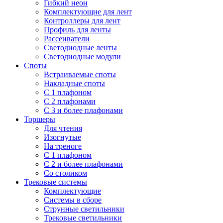
Гибкий неон
Комплектующие для лент
Контроллеры для лент
Профиль для ленты
Рассеиватели
Светодиодные ленты
Светодиодные модули
Споты
Встраиваемые споты
Накладные споты
С 1 плафоном
С 2 плафонами
С 3 и более плафонами
Торшеры
Для чтения
Изогнутые
На треноге
С 1 плафоном
С 2 и более плафонами
Со столиком
Трековые системы
Комплектующие
Системы в сборе
Струнные светильники
Трековые светильники