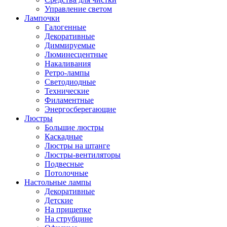
Управление светом
Лампочки
Галогенные
Декоративные
Диммируемые
Люминесцентные
Накаливания
Ретро-лампы
Светодиодные
Технические
Филаментные
Энергосберегающие
Люстры
Большие люстры
Каскадные
Люстры на штанге
Люстры-вентиляторы
Подвесные
Потолочные
Настольные лампы
Декоративные
Детские
На прищепке
На струбцине