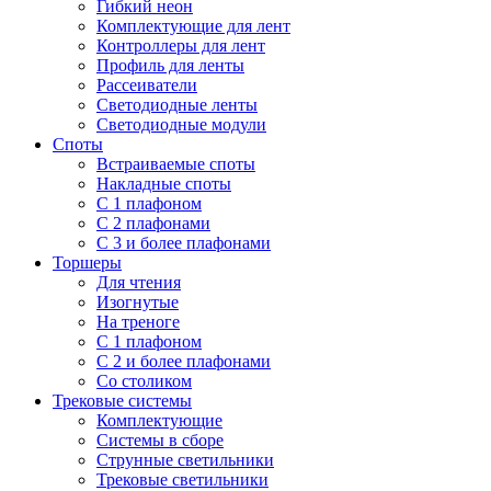
Гибкий неон
Комплектующие для лент
Контроллеры для лент
Профиль для ленты
Рассеиватели
Светодиодные ленты
Светодиодные модули
Споты
Встраиваемые споты
Накладные споты
С 1 плафоном
С 2 плафонами
С 3 и более плафонами
Торшеры
Для чтения
Изогнутые
На треноге
С 1 плафоном
С 2 и более плафонами
Со столиком
Трековые системы
Комплектующие
Системы в сборе
Струнные светильники
Трековые светильники