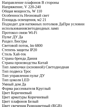
Направление плафонов
В стороны
Напряжение, V
220-240
Общая мощность, W
110
Особенность
Неоновый свет
Площадь освещения, м2
21
Подходит для натяжных потолков
ДаПри условии
использованиясветодиодных ламп
Протокол связи
Wi-Fi
Пульт ДУ
Да
Раздел
Люстры
Световой поток, lm
6800
Степень защиты
IP20
Стиль
Хай-тек
Страна бренда
Дания
Страна производства
Китай
Тип лампочки (основной)
Светодиодная
Тип подвеса
Трос
Тип управления
пульт ДУ
Тип цоколя
LED
Умный дом
Да
Форма рассеивателя
Круглый
Цвет
Коричневый
Цвет арматуры
Коричневый
Цвет плафонов
Белый
Цвет свечения
Разноцветный (RGB)