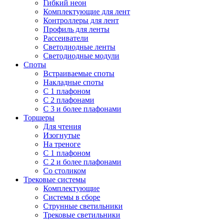
Гибкий неон
Комплектующие для лент
Контроллеры для лент
Профиль для ленты
Рассеиватели
Светодиодные ленты
Светодиодные модули
Споты
Встраиваемые споты
Накладные споты
С 1 плафоном
С 2 плафонами
С 3 и более плафонами
Торшеры
Для чтения
Изогнутые
На треноге
С 1 плафоном
С 2 и более плафонами
Со столиком
Трековые системы
Комплектующие
Системы в сборе
Струнные светильники
Трековые светильники