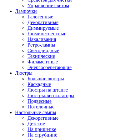
Управление светом
Лампочки
Галогенные
Декоративные
Диммируемые
Люминесцентные
Накаливания
Ретро-лампы
Светодиодные
Технические
Филаментные
Энергосберегающие
Люстры
Большие люстры
Каскадные
Люстры на штанге
Люстры-вентиляторы
Подвесные
Потолочные
Настольные лампы
Декоративные
Детские
На прищепке
На струбцине