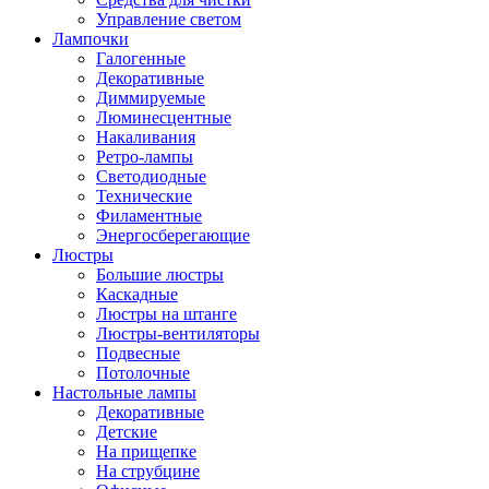
Управление светом
Лампочки
Галогенные
Декоративные
Диммируемые
Люминесцентные
Накаливания
Ретро-лампы
Светодиодные
Технические
Филаментные
Энергосберегающие
Люстры
Большие люстры
Каскадные
Люстры на штанге
Люстры-вентиляторы
Подвесные
Потолочные
Настольные лампы
Декоративные
Детские
На прищепке
На струбцине