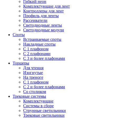
Гибкий неон
Комплектующие для лент
Контроллеры для лент
Профиль для ленты
Рассеиватели
Светодиодные ленты
Светодиодные модули
Споты
Встраиваемые споты
Накладные споты
С 1 плафоном
С 2 плафонами
С 3 и более плафонами
Торшеры
Для чтения
Изогнутые
На треноге
С 1 плафоном
С 2 и более плафонами
Со столиком
Трековые системы
Комплектующие
Системы в сборе
Струнные светильники
Трековые светильники