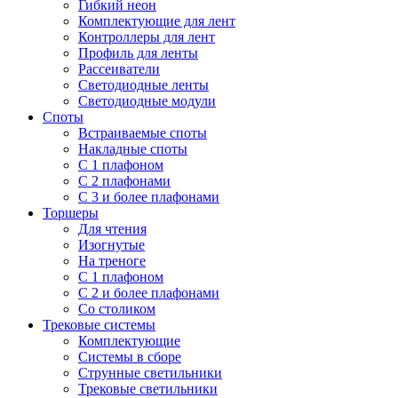
Гибкий неон
Комплектующие для лент
Контроллеры для лент
Профиль для ленты
Рассеиватели
Светодиодные ленты
Светодиодные модули
Споты
Встраиваемые споты
Накладные споты
С 1 плафоном
С 2 плафонами
С 3 и более плафонами
Торшеры
Для чтения
Изогнутые
На треноге
С 1 плафоном
С 2 и более плафонами
Со столиком
Трековые системы
Комплектующие
Системы в сборе
Струнные светильники
Трековые светильники