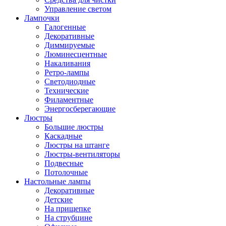
Управление светом
Лампочки
Галогенные
Декоративные
Диммируемые
Люминесцентные
Накаливания
Ретро-лампы
Светодиодные
Технические
Филаментные
Энергосберегающие
Люстры
Большие люстры
Каскадные
Люстры на штанге
Люстры-вентиляторы
Подвесные
Потолочные
Настольные лампы
Декоративные
Детские
На прищепке
На струбцине