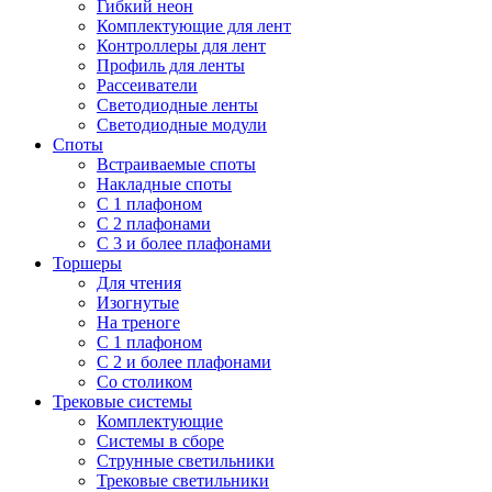
Гибкий неон
Комплектующие для лент
Контроллеры для лент
Профиль для ленты
Рассеиватели
Светодиодные ленты
Светодиодные модули
Споты
Встраиваемые споты
Накладные споты
С 1 плафоном
С 2 плафонами
С 3 и более плафонами
Торшеры
Для чтения
Изогнутые
На треноге
С 1 плафоном
С 2 и более плафонами
Со столиком
Трековые системы
Комплектующие
Системы в сборе
Струнные светильники
Трековые светильники