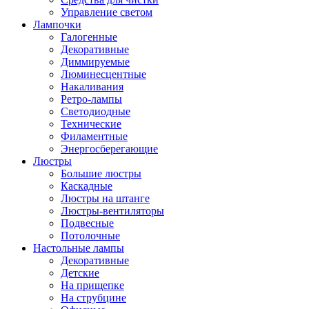
Управление светом
Лампочки
Галогенные
Декоративные
Диммируемые
Люминесцентные
Накаливания
Ретро-лампы
Светодиодные
Технические
Филаментные
Энергосберегающие
Люстры
Большие люстры
Каскадные
Люстры на штанге
Люстры-вентиляторы
Подвесные
Потолочные
Настольные лампы
Декоративные
Детские
На прищепке
На струбцине