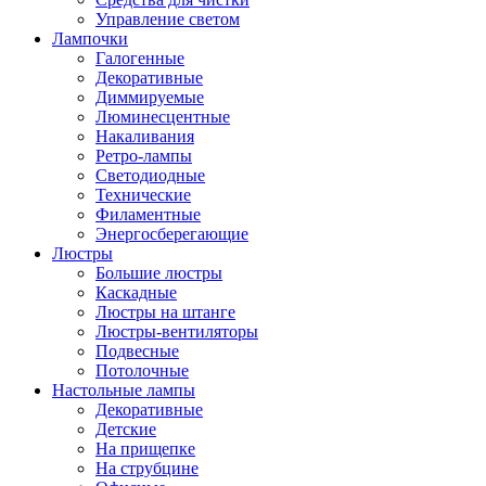
Управление светом
Лампочки
Галогенные
Декоративные
Диммируемые
Люминесцентные
Накаливания
Ретро-лампы
Светодиодные
Технические
Филаментные
Энергосберегающие
Люстры
Большие люстры
Каскадные
Люстры на штанге
Люстры-вентиляторы
Подвесные
Потолочные
Настольные лампы
Декоративные
Детские
На прищепке
На струбцине