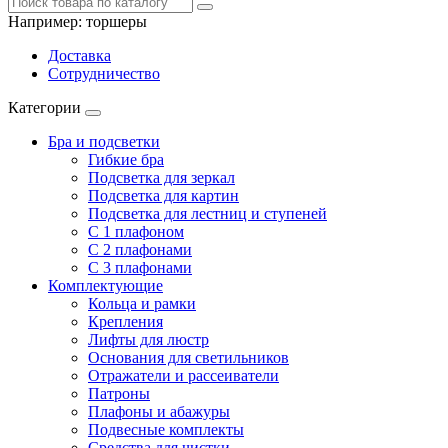
Например:
торшеры
Доставка
Сотрудничество
Категории
Бра и подсветки
Гибкие бра
Подсветка для зеркал
Подсветка для картин
Подсветка для лестниц и ступеней
С 1 плафоном
С 2 плафонами
С 3 плафонами
Комплектующие
Кольца и рамки
Крепления
Лифты для люстр
Основания для светильников
Отражатели и рассеиватели
Патроны
Плафоны и абажуры
Подвесные комплекты
Средства для чистки