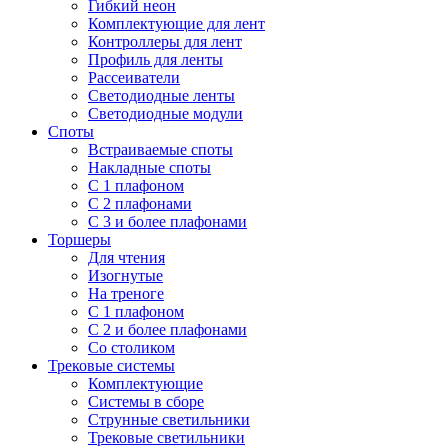
Гибкий неон
Комплектующие для лент
Контроллеры для лент
Профиль для ленты
Рассеиватели
Светодиодные ленты
Светодиодные модули
Споты
Встраиваемые споты
Накладные споты
С 1 плафоном
С 2 плафонами
С 3 и более плафонами
Торшеры
Для чтения
Изогнутые
На треноге
С 1 плафоном
С 2 и более плафонами
Со столиком
Трековые системы
Комплектующие
Системы в сборе
Струнные светильники
Трековые светильники