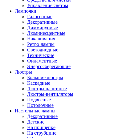
Управление светом
Лампочки
Галогенные
Декоративные
Диммируемые
Люминесцентные
Накаливания
Ретро-лампы
Светодиодные
Технические
Филаментные
Энергосберегающие
Люстры
Большие люстры
Каскадные
Люстры на штанге
Люстры-вентиляторы
Подвесные
Потолочные
Настольные лампы
Декоративные
Детские
На прищепке
На струбцине