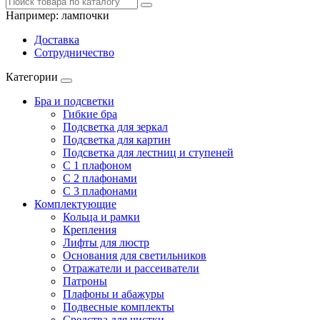
Например:
лампочки
Доставка
Сотрудничество
Категории
Бра и подсветки
Гибкие бра
Подсветка для зеркал
Подсветка для картин
Подсветка для лестниц и ступеней
С 1 плафоном
С 2 плафонами
С 3 плафонами
Комплектующие
Кольца и рамки
Крепления
Лифты для люстр
Основания для светильников
Отражатели и рассеиватели
Патроны
Плафоны и абажуры
Подвесные комплекты
Средства для чистки