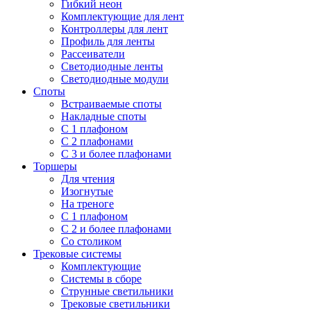
Гибкий неон
Комплектующие для лент
Контроллеры для лент
Профиль для ленты
Рассеиватели
Светодиодные ленты
Светодиодные модули
Споты
Встраиваемые споты
Накладные споты
С 1 плафоном
С 2 плафонами
С 3 и более плафонами
Торшеры
Для чтения
Изогнутые
На треноге
С 1 плафоном
С 2 и более плафонами
Со столиком
Трековые системы
Комплектующие
Системы в сборе
Струнные светильники
Трековые светильники