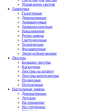
Управление светом
Лампочки
Галогенные
Декоративные
Диммируемые
Люминесцентные
Накаливания
Ретро-лампы
Светодиодные
Технические
Филаментные
Энергосберегающие
Люстры
Большие люстры
Каскадные
Люстры на штанге
Люстры-вентиляторы
Подвесные
Потолочные
Настольные лампы
Декоративные
Детские
На прищепке
На струбцине