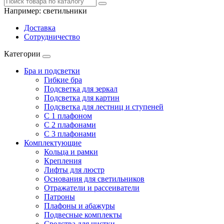
Например:
светильники
Доставка
Сотрудничество
Категории
Бра и подсветки
Гибкие бра
Подсветка для зеркал
Подсветка для картин
Подсветка для лестниц и ступеней
С 1 плафоном
С 2 плафонами
С 3 плафонами
Комплектующие
Кольца и рамки
Крепления
Лифты для люстр
Основания для светильников
Отражатели и рассеиватели
Патроны
Плафоны и абажуры
Подвесные комплекты
Средства для чистки