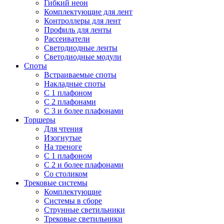
Гибкий неон
Комплектующие для лент
Контроллеры для лент
Профиль для ленты
Рассеиватели
Светодиодные ленты
Светодиодные модули
Споты
Встраиваемые споты
Накладные споты
С 1 плафоном
С 2 плафонами
С 3 и более плафонами
Торшеры
Для чтения
Изогнутые
На треноге
С 1 плафоном
С 2 и более плафонами
Со столиком
Трековые системы
Комплектующие
Системы в сборе
Струнные светильники
Трековые светильники