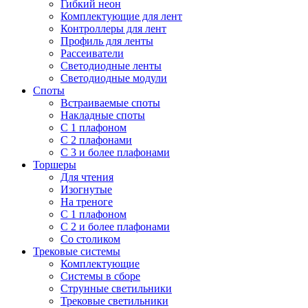
Гибкий неон
Комплектующие для лент
Контроллеры для лент
Профиль для ленты
Рассеиватели
Светодиодные ленты
Светодиодные модули
Споты
Встраиваемые споты
Накладные споты
С 1 плафоном
С 2 плафонами
С 3 и более плафонами
Торшеры
Для чтения
Изогнутые
На треноге
С 1 плафоном
С 2 и более плафонами
Со столиком
Трековые системы
Комплектующие
Системы в сборе
Струнные светильники
Трековые светильники