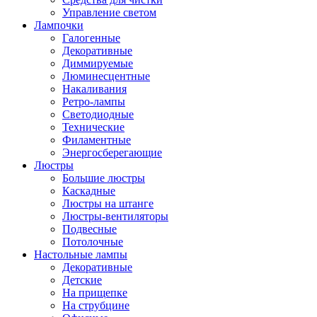
Управление светом
Лампочки
Галогенные
Декоративные
Диммируемые
Люминесцентные
Накаливания
Ретро-лампы
Светодиодные
Технические
Филаментные
Энергосберегающие
Люстры
Большие люстры
Каскадные
Люстры на штанге
Люстры-вентиляторы
Подвесные
Потолочные
Настольные лампы
Декоративные
Детские
На прищепке
На струбцине