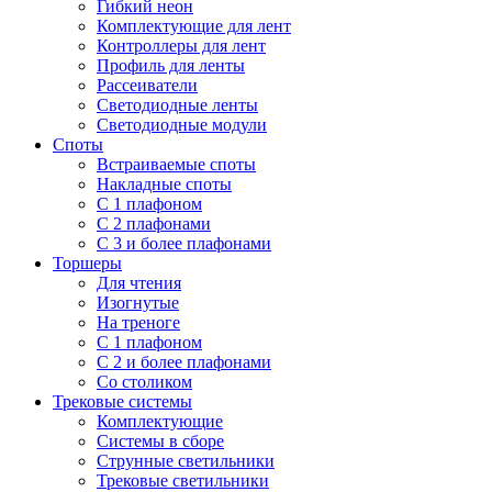
Гибкий неон
Комплектующие для лент
Контроллеры для лент
Профиль для ленты
Рассеиватели
Светодиодные ленты
Светодиодные модули
Споты
Встраиваемые споты
Накладные споты
С 1 плафоном
С 2 плафонами
С 3 и более плафонами
Торшеры
Для чтения
Изогнутые
На треноге
С 1 плафоном
С 2 и более плафонами
Со столиком
Трековые системы
Комплектующие
Системы в сборе
Струнные светильники
Трековые светильники