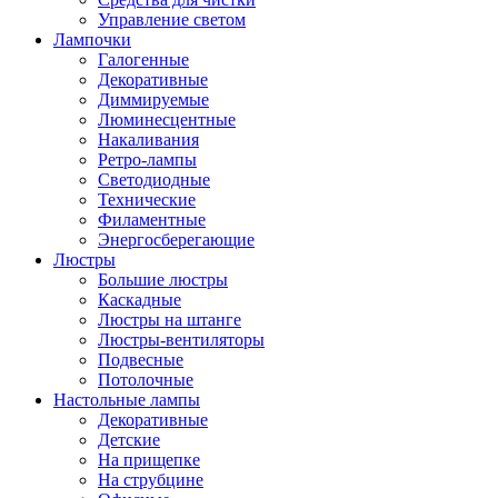
Управление светом
Лампочки
Галогенные
Декоративные
Диммируемые
Люминесцентные
Накаливания
Ретро-лампы
Светодиодные
Технические
Филаментные
Энергосберегающие
Люстры
Большие люстры
Каскадные
Люстры на штанге
Люстры-вентиляторы
Подвесные
Потолочные
Настольные лампы
Декоративные
Детские
На прищепке
На струбцине