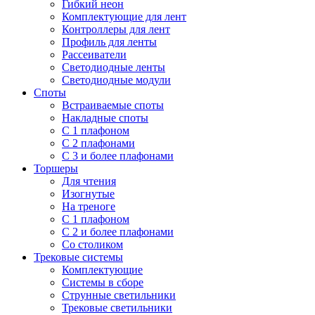
Гибкий неон
Комплектующие для лент
Контроллеры для лент
Профиль для ленты
Рассеиватели
Светодиодные ленты
Светодиодные модули
Споты
Встраиваемые споты
Накладные споты
С 1 плафоном
С 2 плафонами
С 3 и более плафонами
Торшеры
Для чтения
Изогнутые
На треноге
С 1 плафоном
С 2 и более плафонами
Со столиком
Трековые системы
Комплектующие
Системы в сборе
Струнные светильники
Трековые светильники