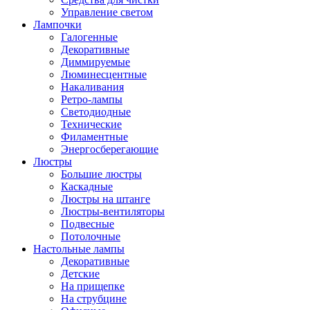
Управление светом
Лампочки
Галогенные
Декоративные
Диммируемые
Люминесцентные
Накаливания
Ретро-лампы
Светодиодные
Технические
Филаментные
Энергосберегающие
Люстры
Большие люстры
Каскадные
Люстры на штанге
Люстры-вентиляторы
Подвесные
Потолочные
Настольные лампы
Декоративные
Детские
На прищепке
На струбцине