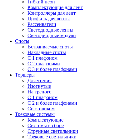
Гибкий неон
Комплектующие для лент
Контроллеры для лент
Профиль для ленты
Рассеиватели
Светодиодные ленты
Светодиодные модули
Споты
Встраиваемые споты
Накладные споты
С 1 плафоном
С 2 плафонами
С 3 и более плафонами
Торшеры
Для чтения
Изогнутые
На треноге
С 1 плафоном
С 2 и более плафонами
Со столиком
Трековые системы
Комплектующие
Системы в сборе
Струнные светильники
Трековые светильники