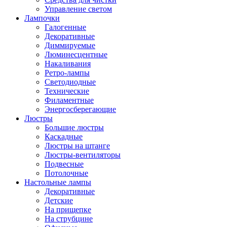
Управление светом
Лампочки
Галогенные
Декоративные
Диммируемые
Люминесцентные
Накаливания
Ретро-лампы
Светодиодные
Технические
Филаментные
Энергосберегающие
Люстры
Большие люстры
Каскадные
Люстры на штанге
Люстры-вентиляторы
Подвесные
Потолочные
Настольные лампы
Декоративные
Детские
На прищепке
На струбцине