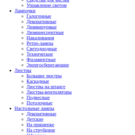
Управление светом
Лампочки
Галогенные
Декоративные
Диммируемые
Люминесцентные
Накаливания
Ретро-лампы
Светодиодные
Технические
Филаментные
Энергосберегающие
Люстры
Большие люстры
Каскадные
Люстры на штанге
Люстры-вентиляторы
Подвесные
Потолочные
Настольные лампы
Декоративные
Детские
На прищепке
На струбцине