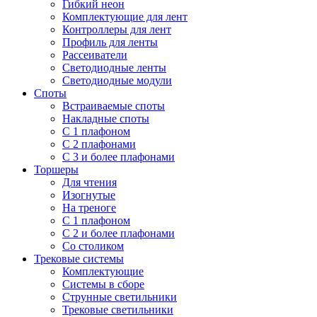
Гибкий неон
Комплектующие для лент
Контроллеры для лент
Профиль для ленты
Рассеиватели
Светодиодные ленты
Светодиодные модули
Споты
Встраиваемые споты
Накладные споты
С 1 плафоном
С 2 плафонами
С 3 и более плафонами
Торшеры
Для чтения
Изогнутые
На треноге
С 1 плафоном
С 2 и более плафонами
Со столиком
Трековые системы
Комплектующие
Системы в сборе
Струнные светильники
Трековые светильники