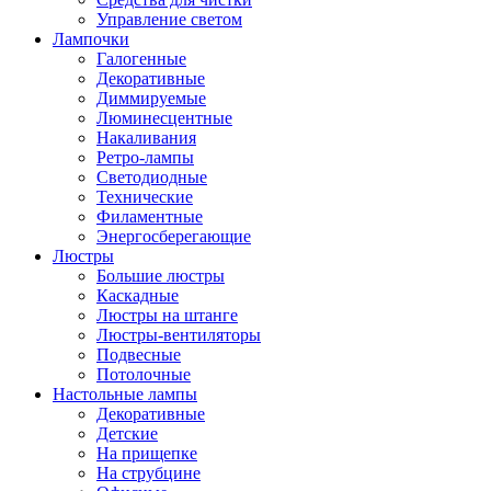
Управление светом
Лампочки
Галогенные
Декоративные
Диммируемые
Люминесцентные
Накаливания
Ретро-лампы
Светодиодные
Технические
Филаментные
Энергосберегающие
Люстры
Большие люстры
Каскадные
Люстры на штанге
Люстры-вентиляторы
Подвесные
Потолочные
Настольные лампы
Декоративные
Детские
На прищепке
На струбцине