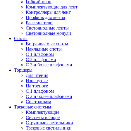
Гибкий неон
Комплектующие для лент
Контроллеры для лент
Профиль для ленты
Рассеиватели
Светодиодные ленты
Светодиодные модули
Споты
Встраиваемые споты
Накладные споты
С 1 плафоном
С 2 плафонами
С 3 и более плафонами
Торшеры
Для чтения
Изогнутые
На треноге
С 1 плафоном
С 2 и более плафонами
Со столиком
Трековые системы
Комплектующие
Системы в сборе
Струнные светильники
Трековые светильники