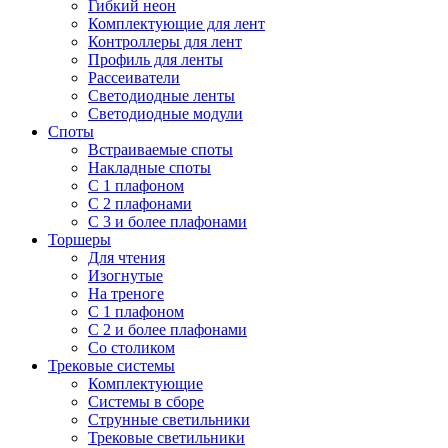
Гибкий неон
Комплектующие для лент
Контроллеры для лент
Профиль для ленты
Рассеиватели
Светодиодные ленты
Светодиодные модули
Споты
Встраиваемые споты
Накладные споты
С 1 плафоном
С 2 плафонами
С 3 и более плафонами
Торшеры
Для чтения
Изогнутые
На треноге
С 1 плафоном
С 2 и более плафонами
Со столиком
Трековые системы
Комплектующие
Системы в сборе
Струнные светильники
Трековые светильники