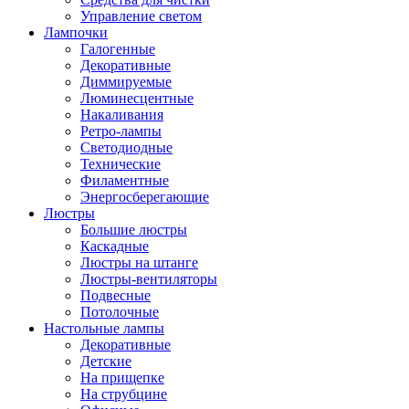
Управление светом
Лампочки
Галогенные
Декоративные
Диммируемые
Люминесцентные
Накаливания
Ретро-лампы
Светодиодные
Технические
Филаментные
Энергосберегающие
Люстры
Большие люстры
Каскадные
Люстры на штанге
Люстры-вентиляторы
Подвесные
Потолочные
Настольные лампы
Декоративные
Детские
На прищепке
На струбцине