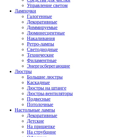
Управление светом
Лампочки
Галогенные
Декоративные
Диммируемые
Люминесцентные
Накаливания
Ретро-лампы
Светодиодные
Технические
Филаментные
Энергосберегающие
Люстры
Большие люстры
Каскадные
Люстры на штанге
Люстры-вентиляторы
Подвесные
Потолочные
Настольные лампы
Декоративные
Детские
На прищепке
На струбцине