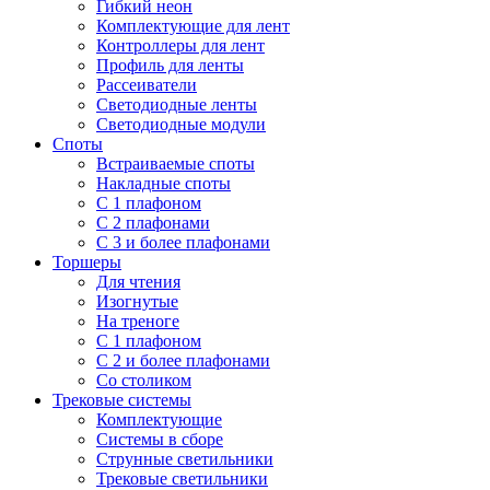
Гибкий неон
Комплектующие для лент
Контроллеры для лент
Профиль для ленты
Рассеиватели
Светодиодные ленты
Светодиодные модули
Споты
Встраиваемые споты
Накладные споты
С 1 плафоном
С 2 плафонами
С 3 и более плафонами
Торшеры
Для чтения
Изогнутые
На треноге
С 1 плафоном
С 2 и более плафонами
Со столиком
Трековые системы
Комплектующие
Системы в сборе
Струнные светильники
Трековые светильники