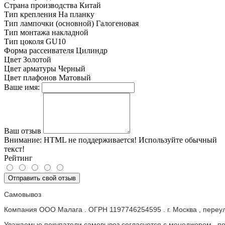
Страна производства
Китай
Тип крепления
На планку
Тип лампочки (основной)
Галогеновая
Тип монтажа
накладной
Тип цоколя
GU10
Форма рассеивателя
Цилиндр
Цвет
Золотой
Цвет арматуры
Черный
Цвет плафонов
Матовый
Ваше имя:
Ваш отзыв
Внимание:
HTML не поддерживается! Используйте обычный
текст!
Рейтинг
Отправить свой отзыв
Самовывоз
Компания ООО Малага . ОГРН 1197746254595 . г. Москва , пере
Уважаемые покупатели самовывоз согласуется с менеджером , пос