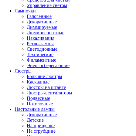
Управление светом
Лампочки
Галогенные
Декоративные
Диммируемые
Люминесцентные
Накаливания
Ретро-лампы
Светодиодные
Технические
Филаментные
Энергосберегающие
Люстры
Большие люстры
Каскадные
Люстры на штанге
Люстры-вентиляторы
Подвесные
Потолочные
Настольные лампы
Декоративные
Детские
На прищепке
На струбцине