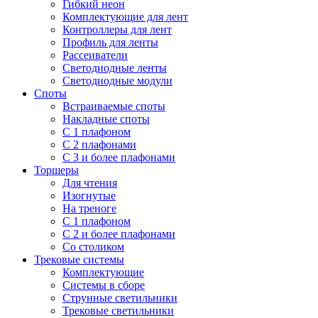
Гибкий неон
Комплектующие для лент
Контроллеры для лент
Профиль для ленты
Рассеиватели
Светодиодные ленты
Светодиодные модули
Споты
Встраиваемые споты
Накладные споты
С 1 плафоном
С 2 плафонами
С 3 и более плафонами
Торшеры
Для чтения
Изогнутые
На треноге
С 1 плафоном
С 2 и более плафонами
Со столиком
Трековые системы
Комплектующие
Системы в сборе
Струнные светильники
Трековые светильники