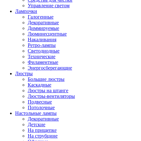
Управление светом
Лампочки
Галогенные
Декоративные
Диммируемые
Люминесцентные
Накаливания
Ретро-лампы
Светодиодные
Технические
Филаментные
Энергосберегающие
Люстры
Большие люстры
Каскадные
Люстры на штанге
Люстры-вентиляторы
Подвесные
Потолочные
Настольные лампы
Декоративные
Детские
На прищепке
На струбцине