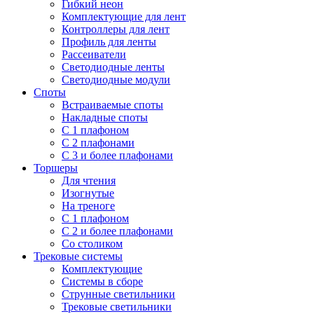
Гибкий неон
Комплектующие для лент
Контроллеры для лент
Профиль для ленты
Рассеиватели
Светодиодные ленты
Светодиодные модули
Споты
Встраиваемые споты
Накладные споты
С 1 плафоном
С 2 плафонами
С 3 и более плафонами
Торшеры
Для чтения
Изогнутые
На треноге
С 1 плафоном
С 2 и более плафонами
Со столиком
Трековые системы
Комплектующие
Системы в сборе
Струнные светильники
Трековые светильники