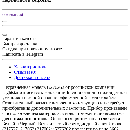
Поделиться в соц.сетях
0 отзывов
0
Гарантия качества
Быстрая доставка
Скидка при повторном заказе
Написать в Telegram
Характеристики
Отзывы (0)
Доставка и оплата
Несравненная модель i5276262 от российской компании
Lightstar относится к коллекции Intero и отлично подойдет для
установки врезной спальни, оформленной в стиле хай-тек.
Осветительный элемент встроен в конструкцию и не требует
приобретения дополнительных лампочек. Прибор произведен
с использованием материала: металл и может использоваться
для натяжного потолка. Основным цветом товара является
Белый и Черный. Встраиваемый светодиодный спот Urbano
(217527+217062+217062) i5276262 продается по цене 3662