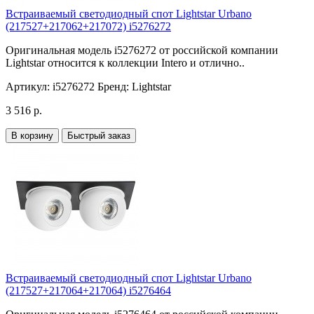
Встраиваемый светодиодный спот Lightstar Urbano
(217527+217062+217072) i5276272
Оригинальная модель i5276272 от российской компании
Lightstar относится к коллекции Intero и отлично..
Артикул:
i5276272
Бренд:
Lightstar
3 516 р.
В корзину
Быстрый заказ
Встраиваемый светодиодный спот Lightstar Urbano
(217527+217064+217064) i5276464