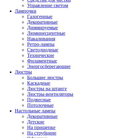
Управление светом
Лампочки
Галогенные
Декоративные
Диммируемые
Люминесцентные
Накаливания
Ретро-лампы
Светодиодные
Технические
Филаментные
Энергосберегающие
Люстры
Большие люстры
Каскадные
Люстры на штанге
Люстры-вентиляторы
Подвесные
Потолочные
Настольные лампы
Декоративные
Детские
На прищепке
На струбцине