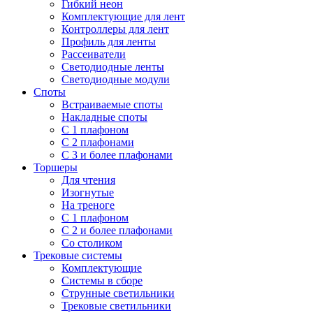
Гибкий неон
Комплектующие для лент
Контроллеры для лент
Профиль для ленты
Рассеиватели
Светодиодные ленты
Светодиодные модули
Споты
Встраиваемые споты
Накладные споты
С 1 плафоном
С 2 плафонами
С 3 и более плафонами
Торшеры
Для чтения
Изогнутые
На треноге
С 1 плафоном
С 2 и более плафонами
Со столиком
Трековые системы
Комплектующие
Системы в сборе
Струнные светильники
Трековые светильники