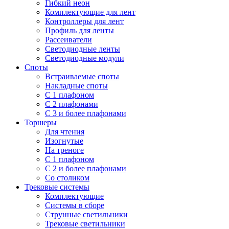
Гибкий неон
Комплектующие для лент
Контроллеры для лент
Профиль для ленты
Рассеиватели
Светодиодные ленты
Светодиодные модули
Споты
Встраиваемые споты
Накладные споты
С 1 плафоном
С 2 плафонами
С 3 и более плафонами
Торшеры
Для чтения
Изогнутые
На треноге
С 1 плафоном
С 2 и более плафонами
Со столиком
Трековые системы
Комплектующие
Системы в сборе
Струнные светильники
Трековые светильники