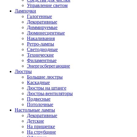
Управление светом
Лампочки
Галогенные
Декоративные
Диммируемые
Люминесцентные
Накаливания
Ретро-лампы
Светодиодные
Технические
Филаментные
Энергосберегающие
Люстры
Большие люстры
Каскадные
Люстры на штанге
Люстры-вентиляторы
Подвесные
Потолочные
Настольные лампы
Декоративные
Детские
На прищепке
На струбцине