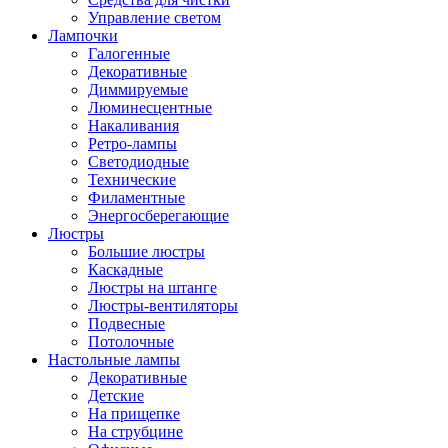
Управление светом
Лампочки
Галогенные
Декоративные
Диммируемые
Люминесцентные
Накаливания
Ретро-лампы
Светодиодные
Технические
Филаментные
Энергосберегающие
Люстры
Большие люстры
Каскадные
Люстры на штанге
Люстры-вентиляторы
Подвесные
Потолочные
Настольные лампы
Декоративные
Детские
На прищепке
На струбцине