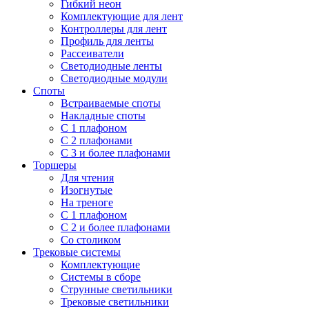
Гибкий неон
Комплектующие для лент
Контроллеры для лент
Профиль для ленты
Рассеиватели
Светодиодные ленты
Светодиодные модули
Споты
Встраиваемые споты
Накладные споты
С 1 плафоном
С 2 плафонами
С 3 и более плафонами
Торшеры
Для чтения
Изогнутые
На треноге
С 1 плафоном
С 2 и более плафонами
Со столиком
Трековые системы
Комплектующие
Системы в сборе
Струнные светильники
Трековые светильники