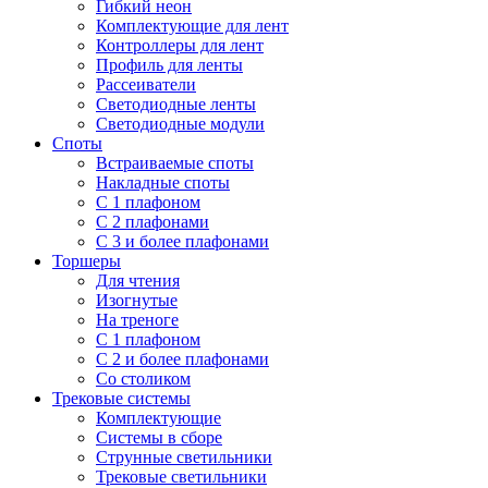
Гибкий неон
Комплектующие для лент
Контроллеры для лент
Профиль для ленты
Рассеиватели
Светодиодные ленты
Светодиодные модули
Споты
Встраиваемые споты
Накладные споты
С 1 плафоном
С 2 плафонами
С 3 и более плафонами
Торшеры
Для чтения
Изогнутые
На треноге
С 1 плафоном
С 2 и более плафонами
Со столиком
Трековые системы
Комплектующие
Системы в сборе
Струнные светильники
Трековые светильники