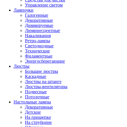
Управление светом
Лампочки
Галогенные
Декоративные
Диммируемые
Люминесцентные
Накаливания
Ретро-лампы
Светодиодные
Технические
Филаментные
Энергосберегающие
Люстры
Большие люстры
Каскадные
Люстры на штанге
Люстры-вентиляторы
Подвесные
Потолочные
Настольные лампы
Декоративные
Детские
На прищепке
На струбцине