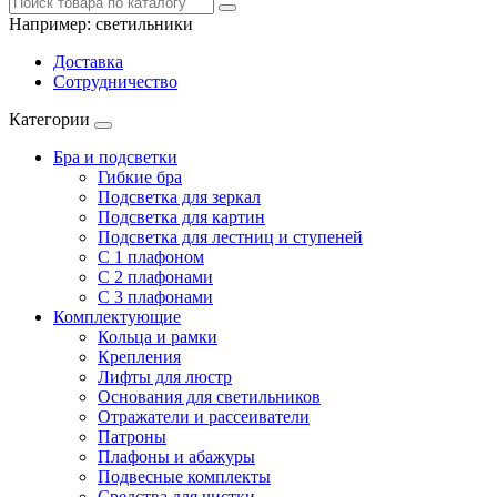
Например:
светильники
Доставка
Сотрудничество
Категории
Бра и подсветки
Гибкие бра
Подсветка для зеркал
Подсветка для картин
Подсветка для лестниц и ступеней
С 1 плафоном
С 2 плафонами
С 3 плафонами
Комплектующие
Кольца и рамки
Крепления
Лифты для люстр
Основания для светильников
Отражатели и рассеиватели
Патроны
Плафоны и абажуры
Подвесные комплекты
Средства для чистки