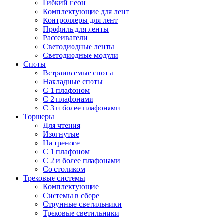
Гибкий неон
Комплектующие для лент
Контроллеры для лент
Профиль для ленты
Рассеиватели
Светодиодные ленты
Светодиодные модули
Споты
Встраиваемые споты
Накладные споты
С 1 плафоном
С 2 плафонами
С 3 и более плафонами
Торшеры
Для чтения
Изогнутые
На треноге
С 1 плафоном
С 2 и более плафонами
Со столиком
Трековые системы
Комплектующие
Системы в сборе
Струнные светильники
Трековые светильники