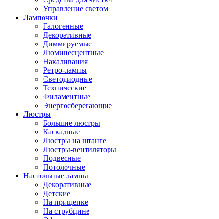
Управление светом
Лампочки
Галогенные
Декоративные
Диммируемые
Люминесцентные
Накаливания
Ретро-лампы
Светодиодные
Технические
Филаментные
Энергосберегающие
Люстры
Большие люстры
Каскадные
Люстры на штанге
Люстры-вентиляторы
Подвесные
Потолочные
Настольные лампы
Декоративные
Детские
На прищепке
На струбцине