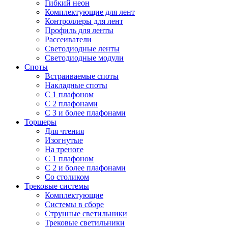
Гибкий неон
Комплектующие для лент
Контроллеры для лент
Профиль для ленты
Рассеиватели
Светодиодные ленты
Светодиодные модули
Споты
Встраиваемые споты
Накладные споты
С 1 плафоном
С 2 плафонами
С 3 и более плафонами
Торшеры
Для чтения
Изогнутые
На треноге
С 1 плафоном
С 2 и более плафонами
Со столиком
Трековые системы
Комплектующие
Системы в сборе
Струнные светильники
Трековые светильники