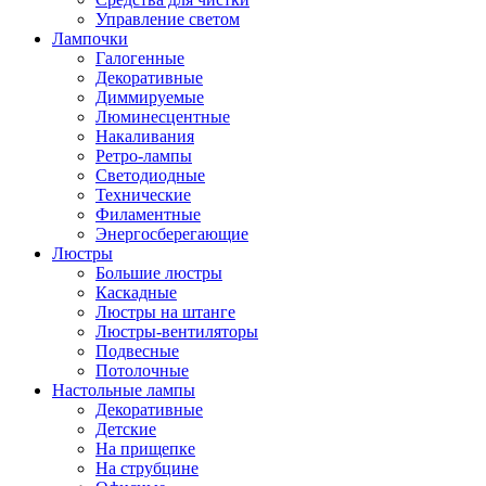
Управление светом
Лампочки
Галогенные
Декоративные
Диммируемые
Люминесцентные
Накаливания
Ретро-лампы
Светодиодные
Технические
Филаментные
Энергосберегающие
Люстры
Большие люстры
Каскадные
Люстры на штанге
Люстры-вентиляторы
Подвесные
Потолочные
Настольные лампы
Декоративные
Детские
На прищепке
На струбцине